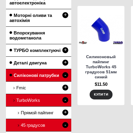
автоелектроніка
+
Моторні оливи та
автохімія
Впорскування
водометанола
+
ТУРБО комплектуючі
Силиконовый
+
пайпинг
Деталі двигуна
TurboWorks 45
градусов 51мм
-
Силіконові патрубки
синий
$11.50
+
Fmic
КУПИТИ
-
TurboWorks
+
Прямой пайпинг
-
45 градусов