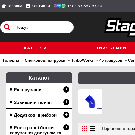
Головна
Контакти
+38 093 684 93 80
КАТЕГОРІЇ
ВИРОБНИКИ
Головна
Силіконові патрубки
TurboWorks
45 градусов
Син
Каталог
+
Екіпірування
+
Зовнішній тюнінг
+
Додаткові прибори
+
Електронні блоки
Порівняння товар
керування двигуном та