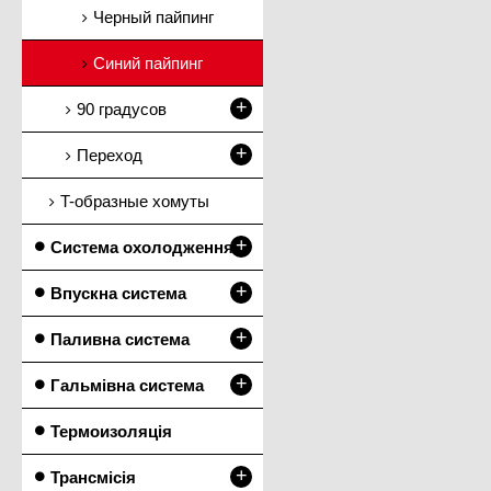
Черный пайпинг
Синий пайпинг
+
90 градусов
+
Переход
T-образные хомуты
+
Система охолодження
+
Впускна система
+
Паливна система
+
Гальмівна система
Термоизоляція
+
Трансмісія