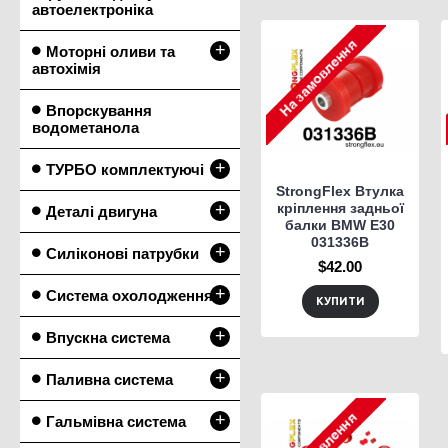
автоелектроніка
+
Моторні оливи та
автохімія
Впорскування
водометанола
+
ТУРБО комплектуючі
StrongFlex Втулка
+
кріплення задньої
Деталі двигуна
балки BMW E30
031336B
+
Силіконові патрубки
$42.00
+
Система охолодження
КУПИТИ
+
Впускна система
+
Паливна система
+
Гальмівна система