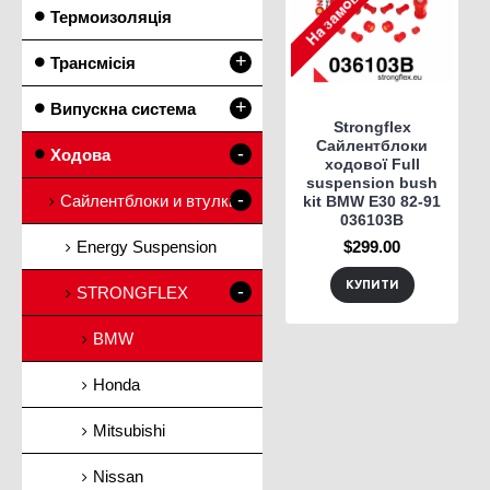
Термоизоляція
+
Трансмісія
+
Випускна система
Strongflex
Сайлентблоки
-
Ходова
ходової Full
suspension bush
-
Сайлентблоки и втулки
kit BMW E30 82-91
036103B
Energy Suspension
$299.00
КУПИТИ
-
STRONGFLEX
BMW
Honda
Mitsubishi
Nissan