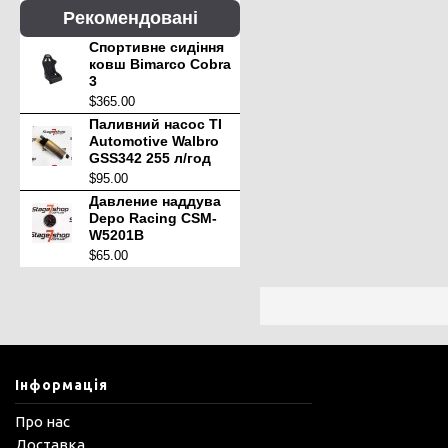
Рекомендовані
Спортивне сидіння
ковш Bimarco Cobra
3
$365.00
Паливний насос TI
Automotive Walbro
GSS342 255 л/год
$95.00
Давление наддува
Depo Racing CSM-
W5201B
$65.00
Інформація
Про нас
Доставка