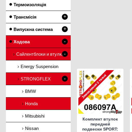
Термоизоляція
+
Трансмісія
+
Випускна система
-
Ходова
-
Сайлентблоки и втулки
Energy Suspension
-
STRONGFLEX
BMW
Honda
Mitsubishi
Комплект втулок
передней
Nissan
подвески SPORT: