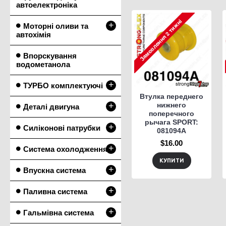
автоелектроніка
+
Моторні оливи та
автохімія
Впорскування
водометанола
+
ТУРБО комплектуючі
Втулка переднего
+
нижнего
Деталі двигуна
поперечного
рычага SPORT:
+
Силіконові патрубки
081094A
$16.00
+
Система охолодження
КУПИТИ
+
Впускна система
+
Паливна система
+
Гальмівна система