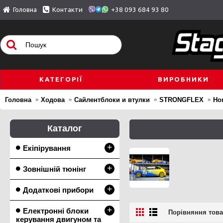
Головна
Контакти
+38 093 684 93 80
КАТЕГОРІЇ
ВИРОБНИКИ
Головна
Ходова
Сайлентблоки и втулки
STRONGFLEX
Ho
Каталог
+
Екіпірування
+
Зовнішній тюнінг
+
Додаткові прибори
+
Електронні блоки
Порівняння товар
керування двигуном та