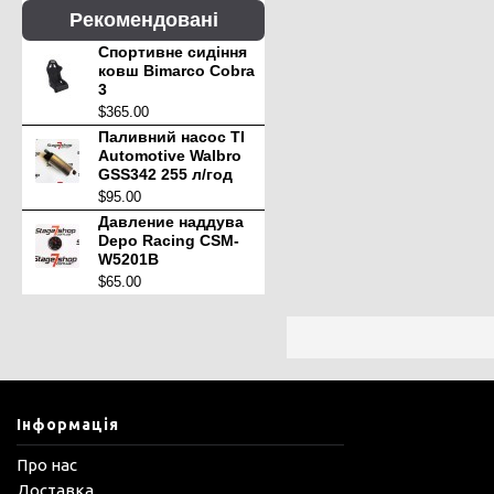
Рекомендовані
Спортивне сидіння
ковш Bimarco Cobra
3
$365.00
Паливний насос TI
Automotive Walbro
GSS342 255 л/год
$95.00
Давление наддува
Depo Racing CSM-
W5201B
$65.00
Інформація
Про нас
Доставка