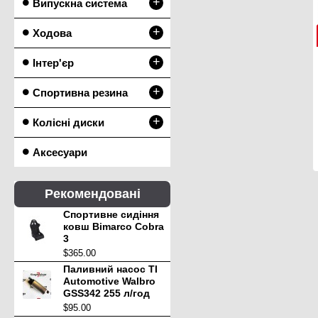
+
Випускна система
+
Ходова
+
Інтер'єр
+
Спортивна резина
+
Колісні диски
Аксесуари
Рекомендовані
Спортивне сидіння
ковш Bimarco Cobra
3
$365.00
Паливний насос TI
Automotive Walbro
GSS342 255 л/год
$95.00