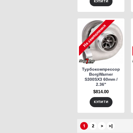
КУПИТИ
Турбокомпрессор
BorgWarner
S300SX3 60mm /
2.36"
$814.00
КУПИТИ
1
2
>
>|