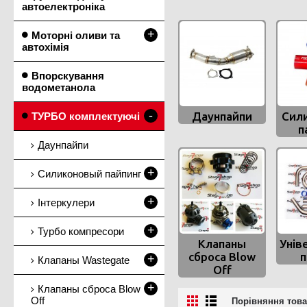
автоелектроніка
+
Моторні оливи та
автохімія
Впорскування
водометанола
-
Даунпайпи
Сил
ТУРБО комплектуючі
п
Даунпайпи
+
Силиконовый пайпинг
+
Інтеркулери
+
Турбо компресори
Клапаны
Унів
сброса Blow
п
+
Клапаны Wastegate
Off
+
Клапаны сброса Blow
Off
Порівняння товар