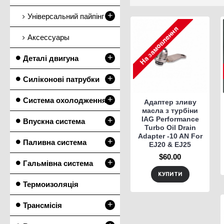
+
Універсальний пайпінг
Аксессуары
+
Деталі двигуна
+
Силіконові патрубки
+
Система охолодження
Адаптер зливу
масла з турбіни
IAG Performance
+
Впускна система
Turbo Oil Drain
Adapter -10 AN For
+
Паливна система
EJ20 & EJ25
$60.00
+
Гальмівна система
КУПИТИ
Термоизоляція
+
Трансмісія