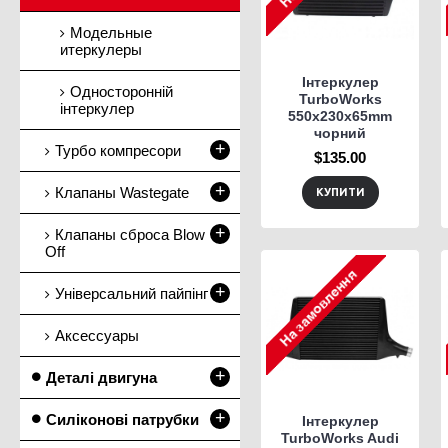
Модельные
итеркулеры
Інтеркулер
Односторонній
TurboWorks
інтеркулер
550x230x65mm
чорний
+
Турбо компресори
$135.00
+
Клапаны Wastegate
КУПИТИ
+
Клапаны сброса Blow
Off
+
Універсальний пайпінг
Аксессуары
+
Деталі двигуна
+
Силіконові патрубки
Інтеркулер
TurboWorks Audi