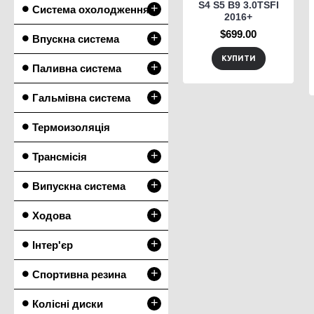
S4 S5 B9 3.0TSFI
+
Система охолодження
2016+
$699.00
+
Впускна система
КУПИТИ
+
Паливна система
+
Гальмівна система
Термоизоляція
+
Трансмісія
+
Випускна система
+
Ходова
+
Інтер'єр
+
Спортивна резина
+
Колісні диски