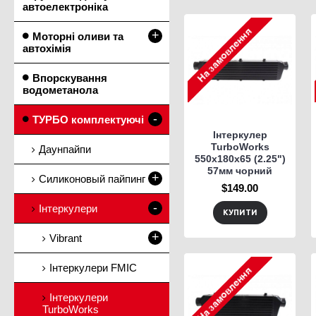
автоелектроніка
+
Моторні оливи та
автохімія
Впорскування
водометанола
-
ТУРБО комплектуючі
Інтеркулер
TurboWorks
Даунпайпи
550x180x65 (2.25")
57мм чорний
+
Силиконовый пайпинг
$149.00
-
Інтеркулери
КУПИТИ
+
Vibrant
Інтеркулери FMIC
Інтеркулери
TurboWorks