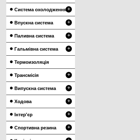
+
Система охолодження
+
Впускна система
+
Паливна система
+
Гальмівна система
Термоизоляція
+
Трансмісія
+
Випускна система
+
Ходова
+
Інтер'єр
+
Спортивна резина