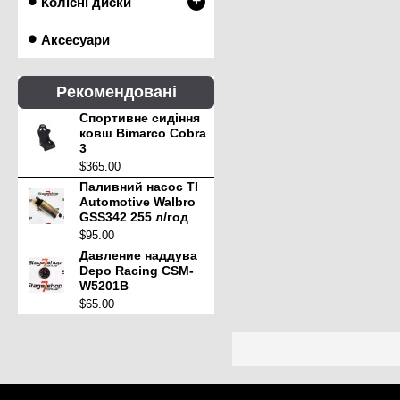
+
Колісні диски
Аксесуари
Рекомендовані
Спортивне сидіння
ковш Bimarco Cobra
3
$365.00
Паливний насос TI
Automotive Walbro
GSS342 255 л/год
$95.00
Давление наддува
Depo Racing CSM-
W5201B
$65.00