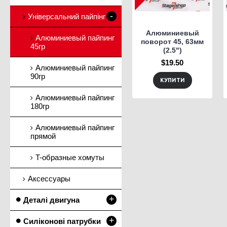
-
Універсальний пайпінг
Алюминиевый
Алюминиевый пайпинг
поворот 45, 63мм
45гр
(2.5")
$19.50
Алюминиевый пайпинг
90гр
КУПИТИ
Алюминиевый пайпинг
180гр
Алюминиевый пайпинг
прямой
T-образные хомуты
Аксессуары
+
Деталі двигуна
+
Силіконові патрубки