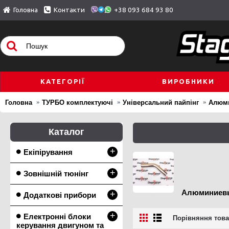
Головна
Контакти
+38 093 684 93 80
КАТЕГОРІЇ
ВИРОБНИКИ
Головна
ТУРБО комплектуючі
Універсальний пайпінг
Алюми
Каталог
+
Екіпірування
+
Зовнішній тюнінг
Алюминиевы
+
Додаткові прибори
+
Електронні блоки
Порівняння товар
керування двигуном та