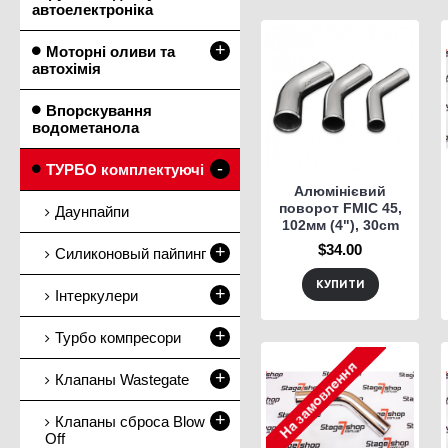
автоелектроніка
+
Моторні оливи та
автохімія
Впорскування
водометанола
-
ТУРБО комплектуючі
Алюмінієвий
поворот FMIC 45,
Даунпайпи
102мм (4"), 30cm
$34.00
+
Силиконовый пайпинг
КУПИТИ
+
Інтеркулери
+
Турбо компресори
+
Клапаны Wastegate
+
Клапаны сброса Blow
Off